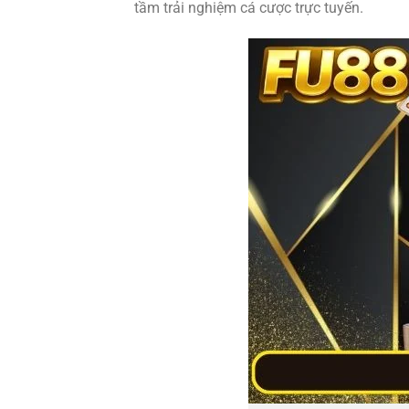
tầm trải nghiệm cá cược trực tuyến.