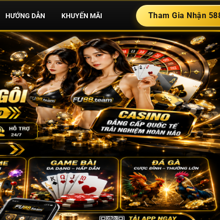
Tham Gia Nhận 58
HƯỚNG DẪN
KHUYẾN MÃI