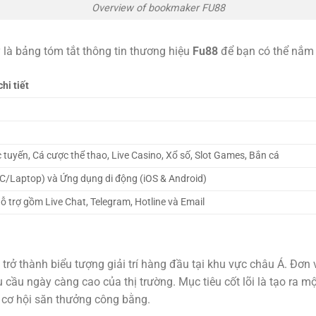
Overview of bookmaker FU88
y là bảng tóm tắt thông tin thương hiệu
Fu88
để bạn có thể nắm 
hi tiết
ực tuyến, Cá cược thể thao, Live Casino, Xổ số, Slot Games, Bắn cá
C/Laptop) và Ứng dụng di động (iOS & Android)
ỗ trợ gồm Live Chat, Telegram, Hotline và Email
 trở thành biểu tượng giải trí hàng đầu tại khu vực châu Á. Đơ
 cầu ngày càng cao của thị trường. Mục tiêu cốt lõi là tạo ra 
à cơ hội săn thưởng công bằng.