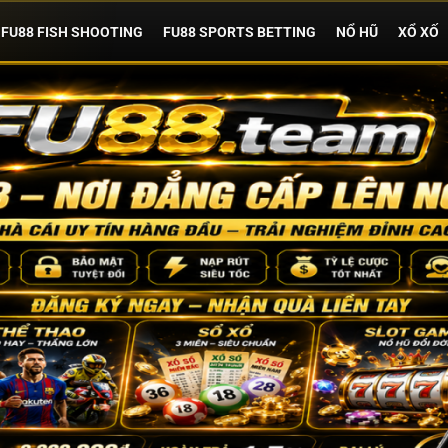
FU88 FISH SHOOTING
FU88 SPORTS BETTING
NỔ HŨ
XỔ XỐ