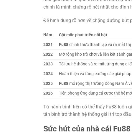
chính là minh chứng rõ nét nhất cho định
Để hình dung rõ hơn về chặng đường bứt 
Năm
Cột mốc phát triển nổi bật
2021
Fu88
chính thức thành lập và ra mắt thị
2022
Mở rộng kho trò chơi và liên kết sảnh g
2023
Tối ưu hệ thống và ra mắt ứng dụng di 
2024
Hoàn thiện và tăng cường các giải pháp
2025
Fu88
mở rộng thị trường Đông Nam Á v
2026
Tiên phong ứng dụng cá cược thế hệ mớ
Từ hành trình trên có thể thấy Fu88 luôn
tân binh trở thành hệ thống giải trí top đ
Sức hút của nhà cái Fu88 