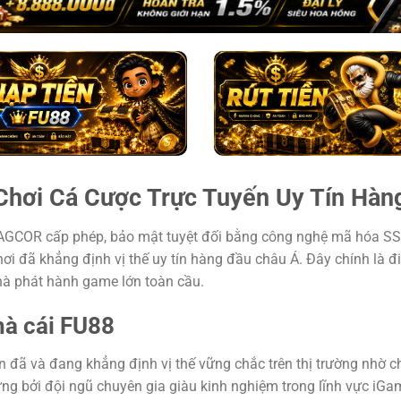
Chơi Cá Cược Trực Tuyến Uy Tín Hàn
GCOR cấp phép, bảo mật tuyệt đối bằng công nghệ mã hóa SSL 1
hơi đã khẳng định vị thế uy tín hàng đầu châu Á. Đây chính là đ
nhà phát hành game lớn toàn cầu.
hà cái FU88
 tín đã và đang khẳng định vị thế vững chắc trên thị trường nhờ 
ng bởi đội ngũ chuyên gia giàu kinh nghiệm trong lĩnh vực iG