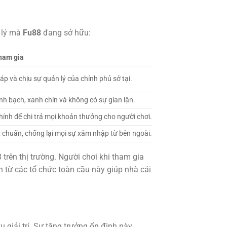
p lý mà
Fu88
đang sở hữu:
tham gia
p và chịu sự quản lý của chính phủ sở tại.
h bạch, xanh chín và không có sự gian lận.
hính để chi trả mọi khoản thưởng cho người chơi.
 chuẩn, chống lại mọi sự xâm nhập từ bên ngoài.
trên thị trường. Người chơi khi tham gia
n từ các tổ chức toàn cầu này giúp nhà cái
 giải trí. Sự tăng trưởng ổn định này