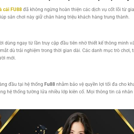
à cái FU88
đã không ngừng hoàn thiện các dịch vụ cốt lõi từ g
giúp sân chơi này giữ chân hàng triệu khách hàng trung thành.
 dùng ngay từ lần truy cập đầu tiên nhờ thiết kế thông minh 
mắt dù trải nghiệm trong thời gian dài. Các danh mục trò chơi, 
ười mới.
hàng đầu tại hệ thống
Fu88
nhằm bảo vệ quyền lợi tối đa cho k
cùng hệ thống tường lửa nhiều lớp kiên cố. Mọi thông tin cá nhâ