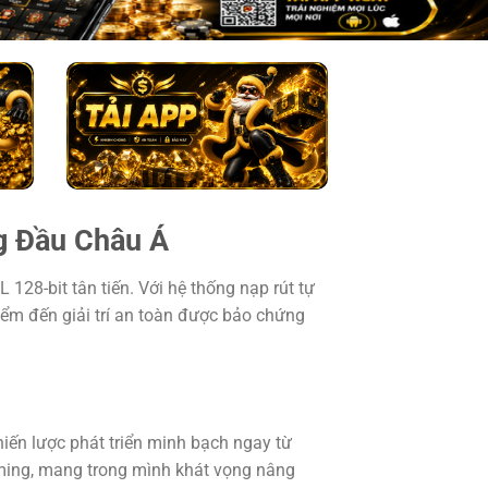
g Đầu Châu Á
28-bit tân tiến. Với hệ thống nạp rút tự
iểm đến giải trí an toàn được bảo chứng
chiến lược phát triển minh bạch ngay từ
aming, mang trong mình khát vọng nâng